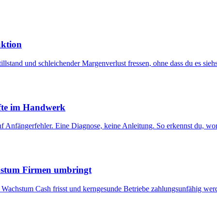
uktion
illstand und schleichender Margenverlust fressen, ohne dass du es siehs
äfte im Handwerk
nf Anfängerfehler. Eine Diagnose, keine Anleitung. So erkennst du, wo
chstum Firmen umbringt
 Wachstum Cash frisst und kerngesunde Betriebe zahlungsunfähig werd