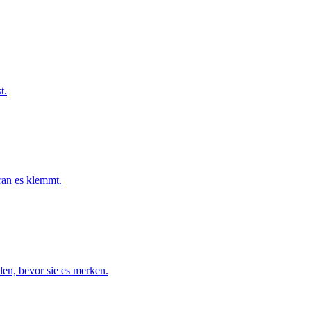
t.
ran es klemmt.
en, bevor sie es merken.